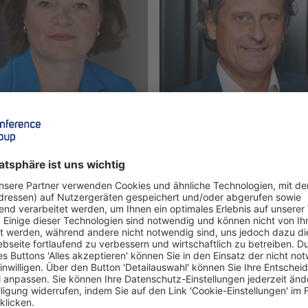
ina Darisse
Markus Duller
 Hotels
Life Fitness