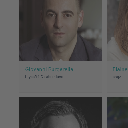
Giovanni Burgarella
Elain
illycaffè Deutschland
ahgz