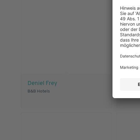
Deniel Frey
Erik F
B&B Hotels
Premier