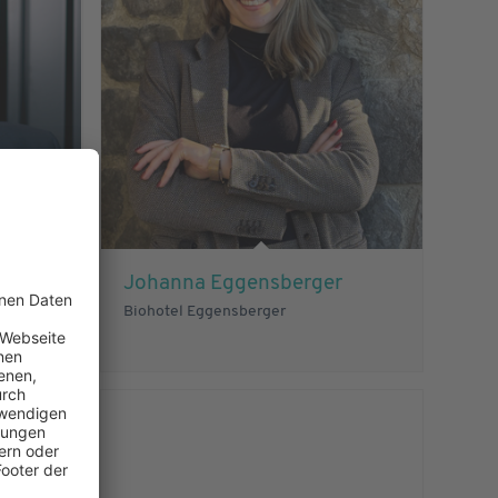
Johanna Eggensberger
Biohotel Eggensberger