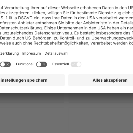
riemuth
Florian Glauert
 Inn Deutschland
MHP Hotel Group