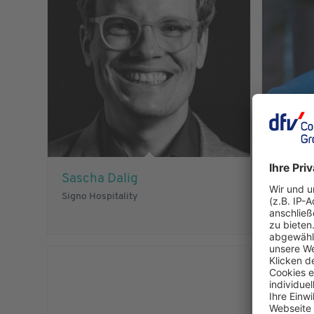
Sascha Dalig
Kathar
Signo Hospitality
Fair Job