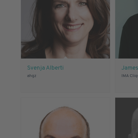
Svenja Alberti
James
ahgz
IMA Cli