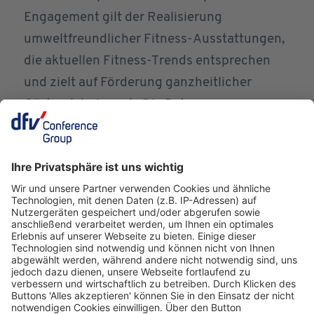
Engagement gilt der Realisierung
umweltfreundlicher Fitness-Ausstattungen,
die aktuellen Fitness-Trends entsprechen
und zielt auf Förderung ganzheitlicher
Gästeerlebnisse ab. Die Betreuung
internationaler Hotelketten, Business Hotels
bis hin zu familiengeführter Boutique-Hotels
spiegelt sein Engagement für ökologische
Nachhaltigkeit und innovative
Kundenbetreuung wider. Entdecken Sie, wie
er die Grenzen der Gäste-Fitness-
Experience erweitert und neu definiert.