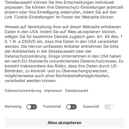
Deutscher Hotelkongress
19./20. April 2027
Kap Europa
Frankfurt