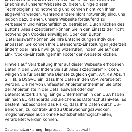
Deutscher Hotelkongress
19./20. April 2027
Kap Europa
Frankfurt