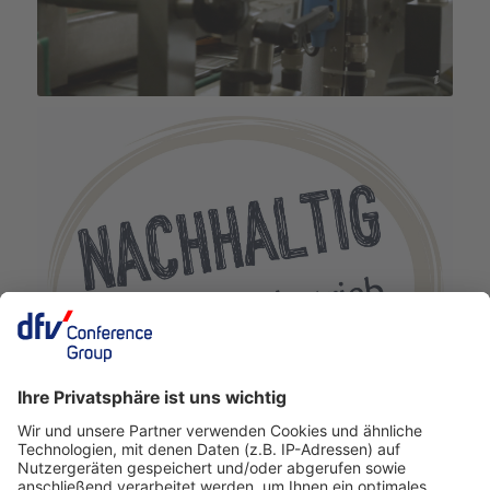
ZENOMUZIK GmbH, Böblinger Str. 87a, 70199 Stuttgart