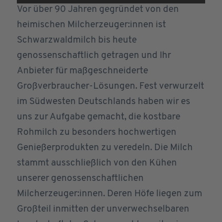
Sie der Nutzung des Service zu, um
Vor über 90 Jahren gegründet von den
dieses Video anzusehen.
heimischen Milcherzeuger:innen ist
Mehr Informationen
Schwarzwaldmilch bis heute
genossenschaftlich getragen und Ihr
Akzeptieren
Anbieter für maßgeschneiderte
Großverbraucher-Lösungen. Fest verwurzelt
im Südwesten Deutschlands haben wir es
uns zur Aufgabe gemacht, die kostbare
Rohmilch zu besonders hochwertigen
Genießerprodukten zu veredeln. Die Milch
stammt ausschließlich von den Kühen
unserer genossenschaftlichen
Milcherzeuger:innen. Deren Höfe liegen zum
Großteil inmitten der unverwechselbaren