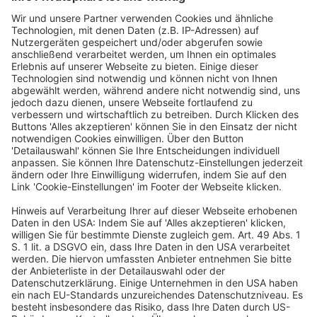
Deutscher Hotelkongress
19./20. April 2027
Kap Europa
Frankfurt