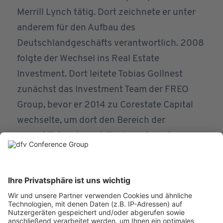
Merrill Lynch tätig. Dort zeichnete er unter
anderem für den Aufbau des
Deutschlandgeschäfts verantwortlich. 2008
folgte der Wechsel ins Real Estate
Investment. Dort leitete Tobias Gollnest
zunächst das Investment Team der FREO
Group, bevor er 2014 zu Corestate Capital
wechselte, um dort den Bereich der
gewerblichen Immobilieninvestments
aufzubauen. Dort war er zuletzt als Chief
Investment Officer für die DACH-Region
verantwortlich und leitete das bis zu 20-
köpfige Investment-Team der Gruppe mit
Zuständigkeit für die Bereiche Commercial,