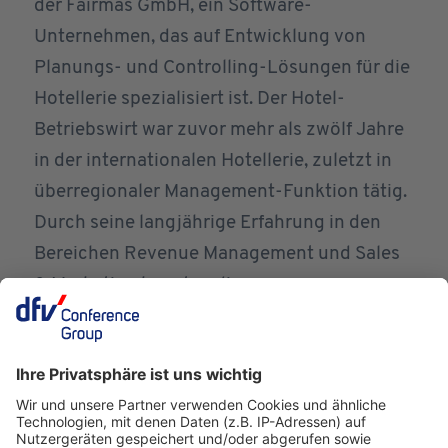
der Fairmas GmbH, ein Software-
Unternehmen, das auf Entwicklung von
Planungs- und Controlling-Lösungen für die
Hotellerie spezialisiert ist. Der Hotel-
Betriebswirt war zuvor mehr als zwölf Jahre
in der internationalen Hotellerie, zuletzt in
überregionaler Management-Funktion tätig.
Durch seine langjährige Erfahrung in den
Bereichen Revenue Management und Sales
& Marketing kennt er die
branchenspezifischen Anforderungen und
Bedürfnisse insbesondere auch aus Sicht
des Anwenders. Als Geschäftsführer der
Fairmas GmbH ist Niels Schröder neben dem
operativen Geschäft auch für die