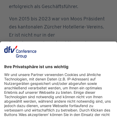
erfolgreich als Geschäftsführer.
Von 2015 bis 2023 war von Moos Präsident
des kantonalen Zürcher Hotellerie-Vereins.
Er ist nicht nur in der
Beherbergungsbranche aktiv, sondern
engagiert sich auch in verschiedenen
Verwaltungsratsmandate im Tourismus,
unter anderem bei Zürich Tourismus oder bei
Swiss Quality Hotels International. Als
Familienmensch verbringt er seine Freizeit
gerne beim Sport – im Sommer auf dem See,
im Winter auf den Skipisten.