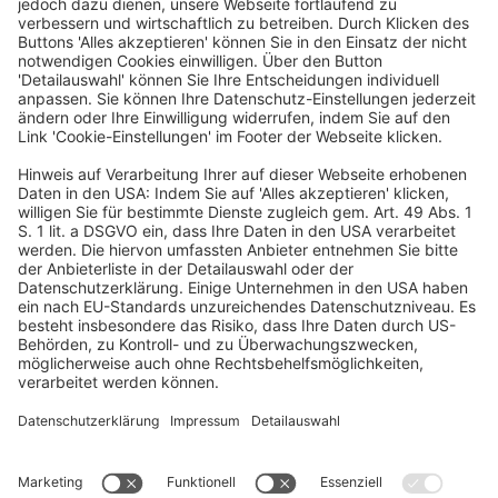
Deutscher Hotelkongress
19./20. April 2027
Kap Europa
Frankfurt