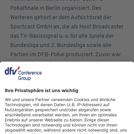
Pokalfinale in Berlin organisiert. Des
Weiteren gehört er dem Aufsichtsrat der
Sportcast GmbH an, die als Host Broadcaster
das TV-Basissignal u. a. für alle Spiele der
Bundesliga und 2. Bundesliga sowie alle
Partien im DFB-Pokal produziert. Zuvor war
Holger Blask Mitglied der Geschäftsleitung
der DFL GmbH und als Direktor
Audiovisuelle Rechte u.a. verantwortlich für
die Vermarktung der nationalen medialen
Verwertungsrechte der Bundesliga sowie
das nationale und internationale
Medienprodukt. Bereits seit 2006 war er in
verschiedenen Funktionen bei der DFL tätig.