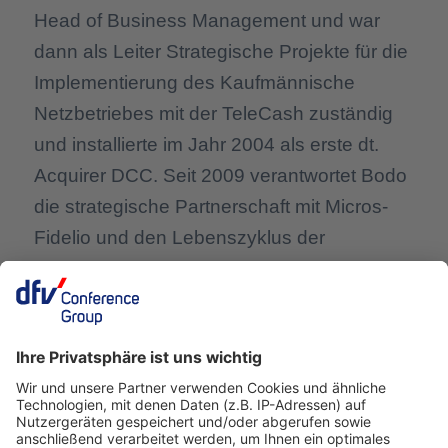
Head of Business Management und war
dann als Leiter Strategische Projekte für die
Implementierung des Kaufmännische
Netzbetriebes mit der TeleCash zuständig
und installierte im Jahr 2004 als erste dt.
Acquirer DCC. Seit 2009 verantwortet Bodo
die strategische Partnerschaft mit Micros-
Fidelio und den Lebenszyklus der
Kooperation sowie das Produkt „Concardis
Payment Gateway“, welches nun auch für
Infor, Protel, Sihot und Chapp verfügbar ist.
Im Jahr 2016 war Bodo der Projektleiter für
die QR-Code basierte Alipay-Lösung,
welche wir voll integriert als First Mover auf