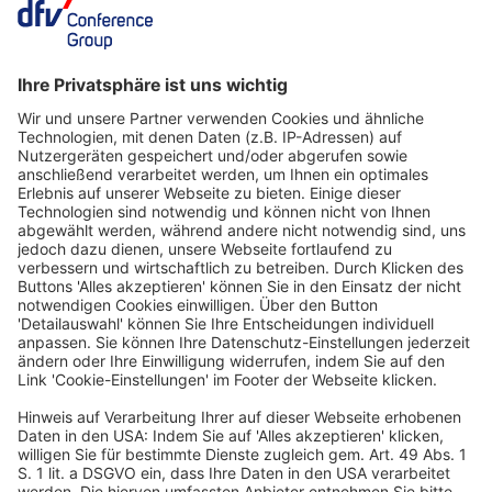
Kontakt:
Dina Spiegel
Telefon:
+31 6 54201056
E-Mail:
dsp@quicktext.im
Website:
www.quicktext.im
Meeting buchen
Deutscher Hotelkongress
19./20. April 2027