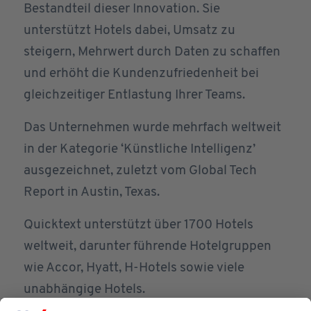
Bestandteil dieser Innovation. Sie
unterstützt Hotels dabei, Umsatz zu
steigern, Mehrwert durch Daten zu schaffen
und erhöht die Kundenzufriedenheit bei
gleichzeitiger Entlastung Ihrer Teams.
Das Unternehmen wurde mehrfach weltweit
in der Kategorie ‘Künstliche Intelligenz’
ausgezeichnet, zuletzt vom Global Tech
Report in Austin, Texas.
Quicktext unterstützt über 1700 Hotels
weltweit, darunter führende Hotelgruppen
wie Accor, Hyatt, H-Hotels sowie viele
unabhängige Hotels.