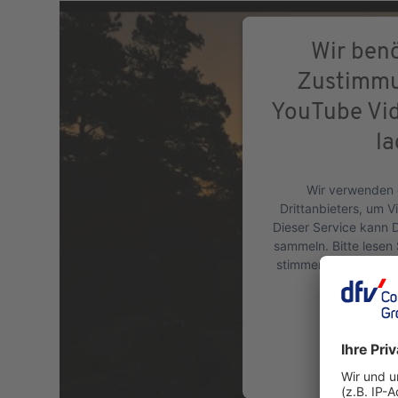
Wir benö
Zustimmu
YouTube Vid
la
Wir verwenden 
Drittanbieters, um V
Dieser Service kann D
sammeln. Bitte lesen 
stimmen Sie der Nut
dieses Vid
Mehr Inf
Akze