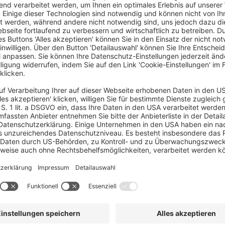
heimnis erfahren? Hier kennt man nämlich die
 plus Offenheit gleich Innovation.
as Gute so nah liegt? Rheinland-Pfälzerinnen
 Wozu noch verreisen, wenn man vor der
eine herausragende Gastronomie und ein
, dass 2024 8,7 Millionen Gäste die Schönheit
el des landwirtschaftlichen Produktionswertes
einliebhaber, sondern auch ein bedeutender
wirtschaftlicher Erfolg gehen bei uns Hand in