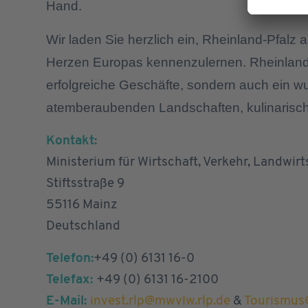
Hand.
Wir laden Sie herzlich ein, Rheinland-Pfalz 
Herzen Europas kennenzulernen. Rheinland-Pfa
erfolgreiche Geschäfte, sondern auch ein w
atemberaubenden Landschaften, kulinarische
Kontakt:
Ministerium für Wirtschaft, Verkehr, Landwi
Stiftsstraße 9
55116 Mainz
Deutschland
Telefon:
+49 (0) 6131 16-0
Telefax:
+49 (0) 6131 16-2100
E-Mail:
invest.rlp@mwvlw.rlp.de
&
Tourismus