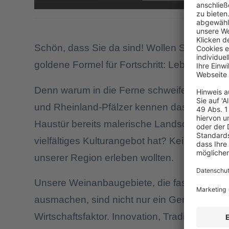
Schön, dass Sie da sind! Wollen Sie ein Ge
goldene Formel für Fortschritt: Lebensfreude
Denn warum in die Ferne schweifen, wenn d
und Rheinland-Pfälzer kennen das Problem:
Haustür bereits malerische Landschaften, 
vielfältiges Kulturangebot hat? Kein Wunder
unserer Region erleben wollten.
Unsere Weinanbaugebiete, die fast ein Dritt
ausmachen, sind nicht nur ein Genuss für W
Wirtschaftsfaktor. Innovation, Tradition und 