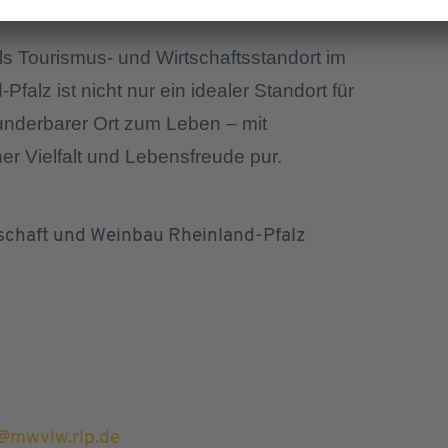
als Tourismus- und Wirtschaftsstandort im
lz ist nicht nur ein idealer Standort für
underbarer Ort zum Leben – mit
r Vielfalt und Lebensfreude pur.
rtschaft und Weinbau Rheinland-Pfalz
@mwvlw.rlp.de