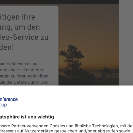
tigen Ihre
ng, um den
eo-Service zu
den!
einen Service eines
ideoinhalte einzubetten.
aten zu Ihren Aktivitäten
Sie die Details durch und
zung des Service zu, um
eo anzusehen.
ormationen
ptieren