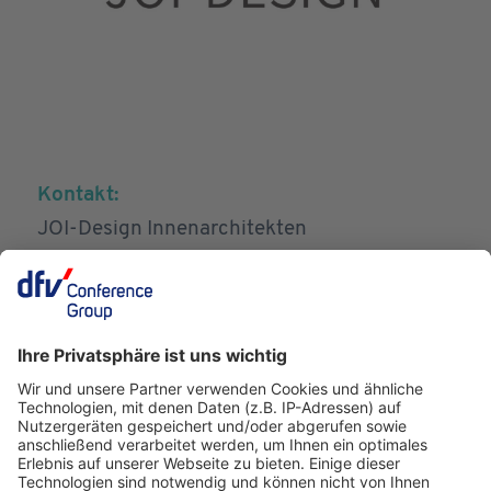
Kontakt:
JOI-Design Innenarchitekten
A D joehnk + partner mbB
Bebelallee 141
22297 Hamburg | Germany
Telefon:
+49 40-68 94 21 0
E-Mail:
info@JOI-Design.com
Website:
www.JOI-Design.com