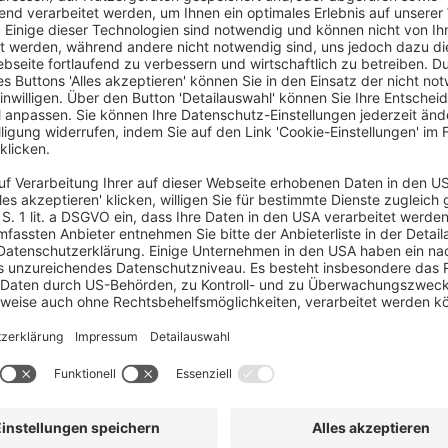
 der weltweit führende Anbieter von Revenue-
. Durch die Kombination von
ysetechnologie entwickelt IDeaS
ungen, um Revenue-Verantwortliche mit
 unterstützen, denen sie vertrauen können. Mit
issenschaft für mehr als 30.000 Objekte in 164
formiert. Entdecken Sie größere Rentabilität