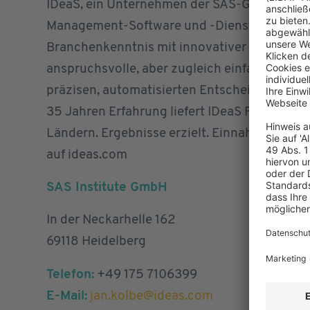
IDeaS, ein Unternehmen der SAS-Gruppe, ist
Management-Software und -Dienstleistungen
Branchenkenntnis mit innovativer Datenanal
anspruchsvolle, aber zugleich einfache Lös
präzisen, automatisierten Entscheidungen zu
35 Jahren Erfahrung liefert IDeaS Revenue-W
Ländern. Ergebnisse erzielt. Einnahmen trans
auf ideas.com
SAS Institute GmbH
In der Neckarhelle 162
69118 Heidelberg
Telefon:
+49 175 7106399
E-Mail:
jan.kolbe@ideas.com