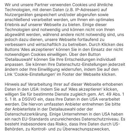
Deutscher Hotelkongress
19./20. April 2027
Kap Europa
Frankfurt