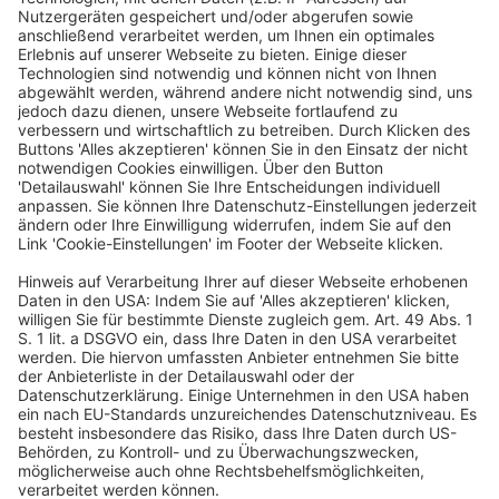
Internet:
www.coolebranche.de
LinkedIn
Instagram
Deutscher Hotelkongress
19./20. April 2027
Kap Europa
Frankfurt