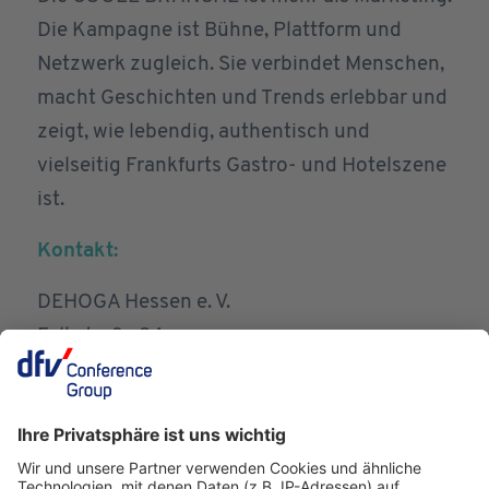
Die Kampagne ist Bühne, Plattform und
Netzwerk zugleich. Sie verbindet Menschen,
macht Geschichten und Trends erlebbar und
zeigt, wie lebendig, authentisch und
vielseitig Frankfurts Gastro- und Hotelszene
ist.
Kontakt:
DEHOGA Hessen e. V.
Falkstraße 34
60487 Frankfurt am Main
Telefon:
+49 (0) 611 99201-0
E-Mail:
info@coolebrnache.de