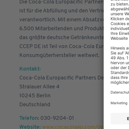
Die Coca-Cola Europacific Partners Deutschl
ist für die Abfüllung und den Vertrieb von 
verantwortlich. Mit einem Absatzvolumen von
6.500 Mitarbeitenden und Produktionsstando
das größte deutsche Getränkeunternehmen. W
CCEP DE ist Teil von Coca-Cola Europacific 
Konsumgüterhersteller weltweit.
Kontakt:
Coca-Cola Europacific Partners Deutschlan
Stralauer Allee 4
10245 Berlin
Deutschland
Telefon:
030-9204-01
Website:
www.cocacolaep.com/de/