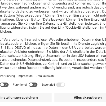
and GmbH (CCEP DE), mit Hauptsitz in Berlin,
Coca-Cola Markengetränken in ganz Deutschland
 knapp 4,1 Milliarden Litern (2024), rund
rten in vielen Regionen des Landes sind wir
ir bieten rund 60 verschiedene Getränke an.
Partners (CCEP), einem der führenden
d GmbH