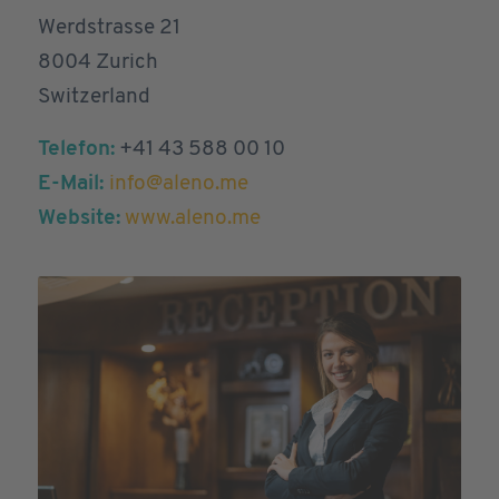
Werdstrasse 21
8004 Zurich
Switzerland
Telefon:
+41 43 588 00 10
E-Mail:
info@aleno.me
Website:
www.aleno.me