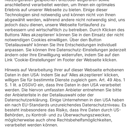
Deutscher Hotelkongress
19./20. April 2027
Kap Europa
Frankfurt